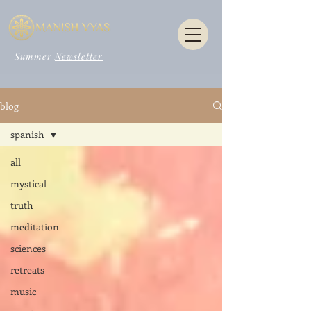
Summer
Newsletter
blog
spanish
all
mystical
truth
meditation
sciences
retreats
music