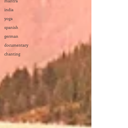
mantra
india
yoga
spanish
german
documentary
chanting